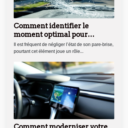
Comment identifier le
moment optimal pour
remplacer votre pare-brise ?
Il est fréquent de négliger l’état de son pare-brise,
pourtant cet élément joue un rôle...
Comment moderniser votre