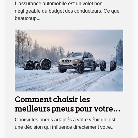
coût de l'assurance ?
L'assurance automobile est un volet non
négligeable du budget des conducteurs. Ce que
beaucoup...
Comment choisir les
meilleurs pneus pour votre
véhicule tout au long de
Choisir les pneus adaptés à votre véhicule est
l'année
une décision qui influence directement votre...