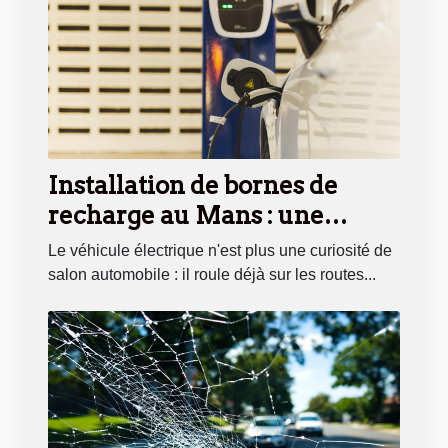
Installation de bornes de
recharge au Mans : une
solution clé en main pour les
Le véhicule électrique n'est plus une curiosité de
entreprises locales
salon automobile : il roule déjà sur les routes...