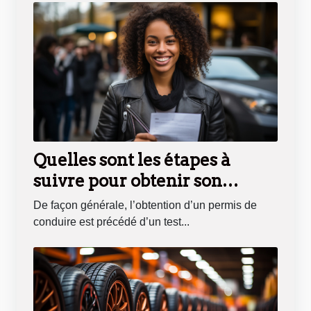
Quelles sont les étapes à
suivre pour obtenir son
résultat de permis de
De façon générale, l’obtention d’un permis de
conduire en ligne?
conduire est précédé d’un test...