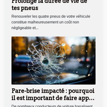
Prolonge la durée de vie de
tes pneus
Renouveler les quatre pneus de votre véhicule
constitue malheureusement un coût non
négligeable et...
Pare-brise impacté : pourquoi
il est important de faire appel
à un professionnel
De nombreux conducteurs de voiture banalisent