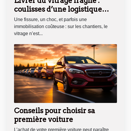
Livrer du vitrage fragile :
coulisses d’une logistique
sous haute tension
Une fissure, un choc, et parfois une
immobilisation coûteuse : sur les chantiers, le
vitrage n’est...
Conseils pour choisir sa
première voiture
L’achat de votre première voiture peut paraître