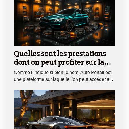
Quelles sont les prestations
dont on peut profiter sur la
plateforme en ligne Auto
Comme l’indique si bien le nom, Auto Portail est
Portail ?
une plateforme sur laquelle l’on peut accéder à...